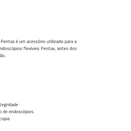
Pentax é um acessório utilizado para a
endoscópios flexíveis Pentax, antes dos
ão.
ntegridade
to de endoscópios
copia