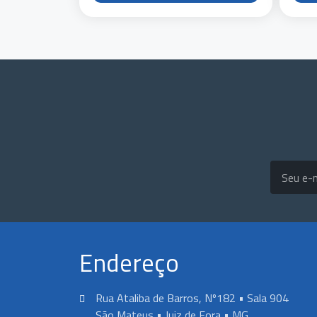
Endereço
Rua Ataliba de Barros, Nº182 • Sala 904
São Mateus • Juiz de Fora • MG